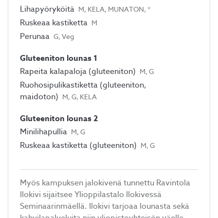
Lihapyöryköitä
M, KELA, MUNATON, *
Ruskeaa kastiketta
M
Perunaa
G, Veg
Gluteeniton lounas 1
Rapeita kalapaloja (gluteeniton)
M, G
Ruohosipulikastiketta (gluteeniton,
maidoton)
M, G, KELA
Gluteeniton lounas 2
Minilihapullia
M, G
Ruskeaa kastiketta (gluteeniton)
M, G
Myös kampuksen jalokivenä tunnettu Ravintola
Ilokivi sijaitsee Ylioppilastalo Ilokivessä
Seminaarinmäellä. Ilokivi tarjoaa lounasta sekä