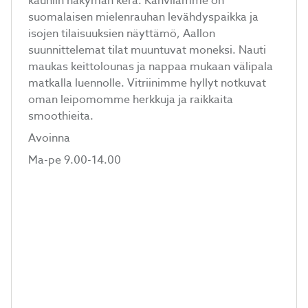
kauniin näkymän kera. Kahvilamme on
suomalaisen mielenrauhan levähdyspaikka ja
isojen tilaisuuksien näyttämö, Aallon
suunnittelemat tilat muuntuvat moneksi. Nauti
maukas keittolounas ja nappaa mukaan välipala
matkalla luennolle. Vitriinimme hyllyt notkuvat
oman leipomomme herkkuja ja raikkaita
smoothieita.
Avoinna
Ma-pe 9.00-14.00