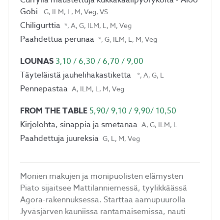
Currylla maustettuja kukkakaalipyöryköitä - Aloo
Gobi
G, ILM, L, M, Veg, VS
Chiligurttia
*, A, G, ILM, L, M, Veg
Paahdettua perunaa
*, G, ILM, L, M, Veg
LOUNAS
3,10 / 6,30 / 6,70 / 9,00
Täyteläistä jauhelihakastiketta
*, A, G, L
Pennepastaa
A, ILM, L, M, Veg
FROM THE TABLE
5,90/ 9,10 / 9,90/ 10,50
Kirjolohta, sinappia ja smetanaa
A, G, ILM, L
Paahdettuja juureksia
G, L, M, Veg
Monien makujen ja monipuolisten elämysten
Piato sijaitsee Mattilanniemessä, tyylikkäässä
Agora-rakennuksessa. Starttaa aamupuurolla
Jyväsjärven kauniissa rantamaisemissa, nauti