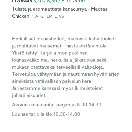
LOUNAS
3,10 / 6,30 / 6,70 /9,00
Tulista ja aromaattista kanacurrya - Madras
Chicken
*, A, G, ILM, L, VS
Herkulliset lounashetket, makoisat kahvituokiot
ja mahtavat maisemat – niistä on Ravintola
Ylistö tehty! Tarjolla monipuolinen
lounasvalikoima, herkullisia jälkiruokia sekä
mukaan otettavaksi terveellisiä välipaloja.
Tervetuloa viihtymään ja nauttimaan hyvän arjen
aineksista ystävällisen palvelun kera.
Järjestämme kanssasi myös ikimuistoiset
juhlatilaisuudet.
Avoinna maanantai-perjantai 8.00-14.30
Lounas tarjolla klo 10.30-14.00