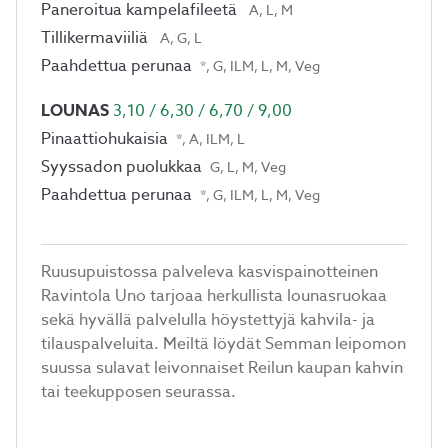
Paneroitua kampelafileetä
A, L, M
Tillikermaviiliä
A, G, L
Paahdettua perunaa
*, G, ILM, L, M, Veg
LOUNAS
3,10 / 6,30 / 6,70 / 9,00
Pinaattiohukaisia
*, A, ILM, L
Syyssadon puolukkaa
G, L, M, Veg
Paahdettua perunaa
*, G, ILM, L, M, Veg
Ruusupuistossa palveleva kasvispainotteinen
Ravintola Uno tarjoaa herkullista lounasruokaa
sekä hyvällä palvelulla höystettyjä kahvila- ja
tilauspalveluita. Meiltä löydät Semman leipomon
suussa sulavat leivonnaiset Reilun kaupan kahvin
tai teekupposen seurassa.