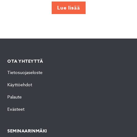
ylioppilaskakkua? Semma
Lue lisää
Bakerylta tilaat kakut sekä
makeat ja suolaiset herkut
juhliisi Jyväskylästä.
OTA YHTEYTTÄ
Tietosuojaseloste
Käyttöehdot
Palaute
Evästeet
SEMINAARINMÄKI