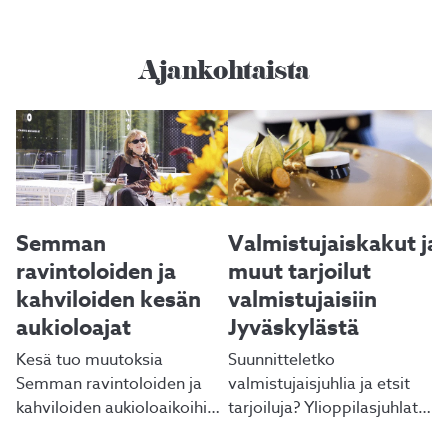
Ajankohtaista
Semman
Valmistujaiskakut ja
Y
ä
ravintoloiden ja
muut tarjoilut
s
kahviloiden kesän
valmistujaisiin
v
aukioloajat
Jyväskylästä
t
Kesä tuo muutoksia
Suunnitteletko
Semman ravintoloiden ja
valmistujaisjuhlia ja etsit
kahviloiden aukioloaikoihin
tarjoiluja? Ylioppilasjuhlat
Jyväskylässä.
tulossa ja etsit