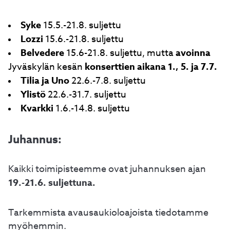
Syke
15.5.-21.8. suljettu
Lozzi
15.6.-21.8. suljettu
Belvedere
avoinna
15.6-21.8. suljettu, mutta
konserttien aikana 1., 5. ja 7.7.
Jyväskylän kesän
Tilia ja Uno
22.6.-7.8. suljettu
Ylistö
22.6.-31.7. suljettu
Kvarkki
1.6.-14.8. suljettu
Juhannus:
Kaikki toimipisteemme ovat juhannuksen ajan
19.-21.6. suljettuna.
Tarkemmista avausaukioloajoista tiedotamme
myöhemmin.