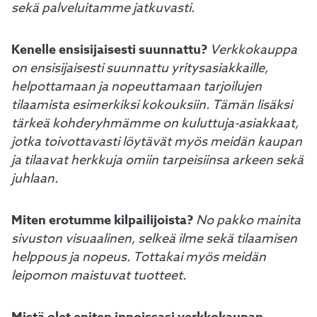
sekä palveluitamme jatkuvasti.
Kenelle ensisijaisesti suunnattu?
Verkkokauppa
on ensisijaisesti suunnattu yritysasiakkaille,
helpottamaan ja nopeuttamaan tarjoilujen
tilaamista esimerkiksi kokouksiin. Tämän lisäksi
tärkeä kohderyhmämme on kuluttuja-asiakkaat,
jotka toivottavasti löytävät myös meidän kaupan
ja tilaavat herkkuja omiin tarpeisiinsa arkeen sekä
juhlaan.
Miten erotumme kilpailijoista?
No pakko mainita
sivuston visuaalinen, selkeä ilme sekä tilaamisen
helppous ja nopeus. Tottakai myös meidän
leipomon maistuvat tuotteet.
Mistä olet eniten innoissasi verkkokaupan