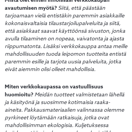
avautumisen myötä?
Siitä, että päästään
tarjoamaan vielä entistäkin paremmin asiakkaille
kokonaisvaltaisia tilaustarjoilupalveluita ja siitä,
että asiakkaat saavat käyttöönsä sivuston, jonka
avulla tilaaminen on nopeaa, vaivatonta ja ajasta
riippumatonta. Lisäksi verkkokauppa antaa meille
mahdollisuuden tuoda leipomon tuotteita entistä
paremmin esille ja tarjota uusia palveluita, jotka
eivät aiemmin olisi olleet mahdollisia.
Miten verkkokaupassa on vastuullisuus
huomioitu?
Meidän tuotteet valmistetaan lähellä
ja käsityönä ja suosimme kotimaisia raaka-
aineita. Pakkausmateriaalien valinnassa olemme
pyrkineet löytämään ratkaisuja, jotka ovat
mahdollisimman ekologisia. Kuljetuksessa