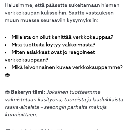
Halusimme, että pääsette sukeltamaan hieman
verkkokaupan kulisseihin. Saatte vastauksen
muun muassa seuraaviin kysymyksiin:
Millaista on ollut kehittää verkkokauppaa?
Mitä tuotteita löytyy valikoimasta?
Miten asiakkaat ovat jo reagoineet
verkkokauppaan?
Mikä leivonnainen kuvaa verkkokauppamme?
🧁
Bakeryn tiimi:
🧁
Jokainen tuotteemme
valmistetaan käsityönä, tuoreista ja laadukkaista
raaka-aineista – sesongin parhaita makuja
kunnioittaen.