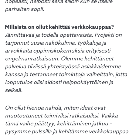
nopeasti, helposti sekä silloin kun se itselle
parhaiten sopii.
Millaista on ollut kehittää verkkokauppaa?
Jännittävää ja todella opettavaista. Projekti on
tarjonnut uusia näkökulmia, työkaluja ja
arvokkaita oppimiskokemuksia erityisesti
ongelmanratkaisuun. Olemme kehittäneet
palvelua tiiviissä yhteistyössä asiakkaidemme
kanssa ja testanneet toimintoja vaiheittain, jotta
lopputulos olisi aidosti helppokäyttöinen ja
selkeä.
On ollut hienoa nähdä, miten ideat ovat
muotoutuneet toimiviksi ratkaisuiksi. Vaikka
tämä vaihe päättyy, kehittäminen jatkuu –
pysymme pulssilla ja kehitämme verkkokauppaa