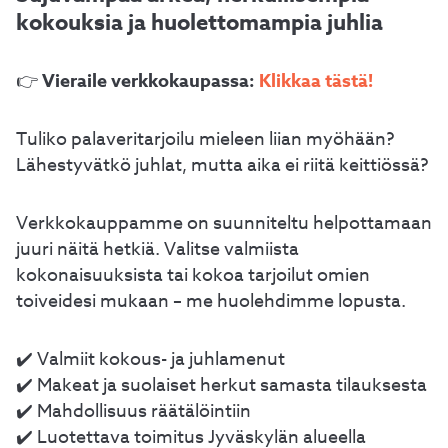
kokouksia ja huolettomampia juhlia
Vieraile verkkokaupassa:
Klikkaa tästä!
👉
Tuliko palaveritarjoilu mieleen liian myöhään?
Lähestyvätkö juhlat, mutta aika ei riitä keittiössä?
Verkkokauppamme on suunniteltu helpottamaan
juuri näitä hetkiä. Valitse valmiista
kokonaisuuksista tai kokoa tarjoilut omien
toiveidesi mukaan – me huolehdimme lopusta.
✔️ Valmiit kokous- ja juhlamenut
✔️ Makeat ja suolaiset herkut samasta tilauksesta
✔️ Mahdollisuus räätälöintiin
✔️ Luotettava toimitus Jyväskylän alueella