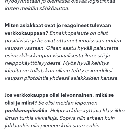
hyödynnetään jo olemassa olevaa logistiikkaa
kuten meidän sähköautoa.
Miten asiakkaat ovat jo reagoineet tulevaan
verkkokauppaan?
Ennakkopalaute on ollut
positiivista ja he ovat ottaneet innoissaan uuden
kaupan vastaan. Ollaan saatu hyvää palautetta
esimerkiksi kaupan visuaalisesta ilmeestä ja
helppokäyttöisyydestä. Myös hyviä kehitys
ideoita on tullut, kun ollaan tehty esimerkiksi
kaupan pilotointia yhdessä asiakkaiden kanssa.
Jos verkkokauppa olisi leivonnainen, mikä se
olisi
ja miksi?
Se olisi meidän leipomon
porkkanapiirakka
.
Helposti lähestyttävä klassikko
ilman turhia kikkailuja. Sopiva niin arkeen kuin
juhlaankin niin pieneen kuin suureenkin