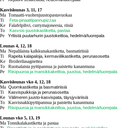
Kasvislounas 3, 11, 17
Ma Tomaatti-vuohenjuustopastavuokaa
Ti
Feta-pinaattipannupizzaa
Ke Falafelpihvi, currymajoneesia, riisiä
To
Kasvsis-juustokastiketta, pastaa
Pe
Yrttistä puutarhurin juustokeittoa, hedelmä/tuorepala
Lounas 4, 12, 18
Ma
Nepalilaista kalkkunakastiketta, basmatiriisiä
Ti
Rapeita kalapaloja, kermaviilikastiketta, perunasosetta
Ke
Broilerilasagnettea
To
Ruotsalaista pyttipannua ja paistettu kananmuna
Pe
Riisipuuroa ja mansikkakeittoa, juustoa, hedelmä/tuorepala
Kasvislounas vko 4, 12, 18
Ma
Quornkastiketta ja basmatiriisiä
Ti
Kasvispuikkoja ja perunasosetta
Ke Välimeren juusto-kasvispata, täysjyväriisiä
To Kasvisnakkipyttipannua ja paistettu kananmuna
Pe
Riisipuuroa ja mansikkakeittoa, juustoa, hedelmä/tuorepala
Lounas vko 5, 13, 19
Ma Tonnikalakastiketta ja pastaa