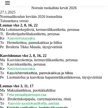
Norssin ruokalista kevät 2026
27.1.2025
Normaalikoulun kevään 2026 lounaslista
Tulostettava versio
Lounas vko 2, 8, 16, 22
Ma
Lohimurekepihviä, kermaviilikastiketta, perunaa
Ti
Broilerijauhelihakastiketta, perunaa
Ke
Kasvismoussaka
To
Hernekeittoa, pannukakkua ja hilloa
Pe Broileria Tikka Masala, täysjyväriisiä
Kasvislounas vko 2, 8, 16, 22
Ma Kasviskroketteja, kermaviilikastiketta, perunaa
Ti Kasviskastiketta, perunaa
Ke
Kasvismoussaka
To
Kasvishernekeittoa, pannukakkua ja hilloa
Pe Luomutofua ja kasviksia hapanmeläkastikkeessa, täysjyväriisiä
Lounas vko 3, 11, 17
Ma Maksalaatikkoa, puolukkahilloa
Ti
Feta-pinaattipannupizzaa
Ke
Broilerinkoipipala, currymajoneesia, riisiä
To
Kasvsis-juustokastiketta, pastaa
Pe
Kirjolohi-seitikeittoa, hedelmä/tuorepala