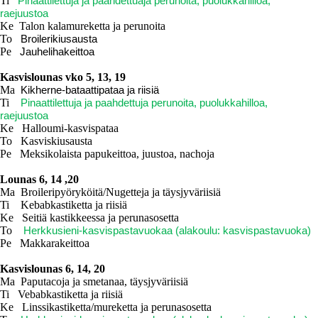
Ti
Pinaattilettuja ja paahdettuaja perunoita, puolukkahilloa,
raejuustoa
Ke Talon kalamureketta ja perunoita
To
Broilerikiusausta
Pe
Jauhelihakeittoa
Kasvislounas vko 5, 13, 19
Ma
Kikherne-bataattipataa ja riisiä
Ti
Pinaattilettuja ja paahdettuja perunoita, puolukkahilloa,
raejuustoa
Ke
Halloumi-kasvispataa
To Kasviskiusausta
Pe Meksikolaista papukeittoa, juustoa, nachoja
Lounas 6, 14 ,20
Ma Broileripyöryköitä/Nugetteja ja täysjyväriisiä
Ti Kebabkastiketta ja riisiä
Ke
Seitiä kastikkeessa ja perunasosetta
To
Herkkusieni-kasvispastavuokaa (alakoulu: kasvispastavuoka)
Pe Makkarakeittoa
Kasvislounas 6, 14, 20
Ma Paputacoja ja smetanaa, täysjyväriisiä
Ti Vebabkastiketta ja riisiä
Ke Linssikastiketta/mureketta ja perunasosetta