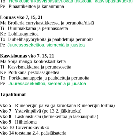
To
Herkkusieni-kasvispastavuokaa (alakoulu: kasvispastavuoka)
Pe Pinaattikeittoa ja kananmuna
Lounas vko 7, 15, 21
Ma Broileria currykastikkeessa ja perunoita/riisiä
Ti Uunimakkaraa ja perunasosetta
Ke Lohilasagnettea
To Jäuhelihapyöryköitä ja paahdettuja perunoita
Pe
Juuressosekeittoa, siemeniä ja juustoa
Kasvislounas vko 7, 15, 21
Ma Soija-mango-kookoskastiketta
Ti Kasvismakkaraa ja perunasosetta
Ke Porkkana-pestolasagnettea
To Porkkananappeja ja paahdettuja perunoita
Pe
Juuressosekeittoa, siemeniä ja juustoa
Tapahtumat
vko 5
Runebergin päivä (jälkiruokana Runebergin torttua)
vko 7
Ystävänpäivä (pe 13.2. jälkiruoka)
vko 8
Laskiaistiistai (hernekeittoa ja laskiaispulla)
vko 9
Hiihtoloma
vko 10
Toiveruokaviikko
vko 14
torstaina 2.4. pääsiäisateria