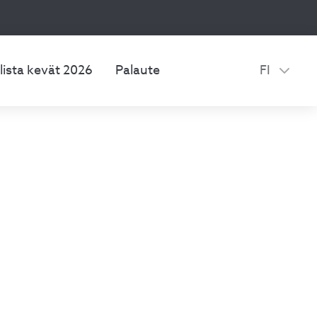
lista kevät 2026
Palaute
FI
u
lä