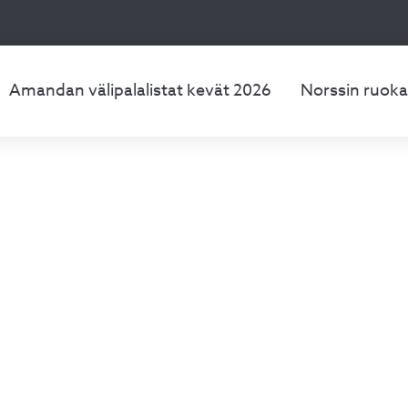
Amandan välipalalistat kevät 2026
Norssin ruoka
Normaalikoul
läkoulu/Lukio: Yliopistonkatu 1. Alakoulu: Pitkäkatu 1 Jyväsky