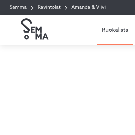
Semma
Ravintolat
Amanda & Viivi
Ruokalista
Y