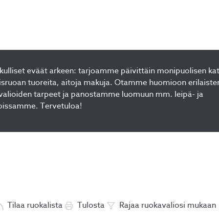
kulliset eväät arkeen: tarjoamme päivittäin monipuolisen ka
visruoan tuoreita, aitoja makuja. Otamme huomioon erilaiste
avalioiden tarpeet ja panostamme luomuun mm. leipä- ja
oissamme. Tervetuloa!
Tilaa ruokalista
Tulosta
Rajaa ruokavaliosi mukaan