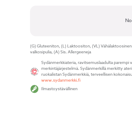
No
(G) Gluteeniton, (L) Laktoositon, (VL) Vähälaktoosinen
valkosipulia, (A) Sis. Allergeeneja
Sydänmerkkiateria, ravitsemuslaadulta parempi va
merkintäjärjestelmä. Sydänmerkillä merkitty ater
ruokalistan Sydänmerkkiä, terveellisen kokonaisuu
www.sydanmerkki.fi
Ilmastoystävällinen