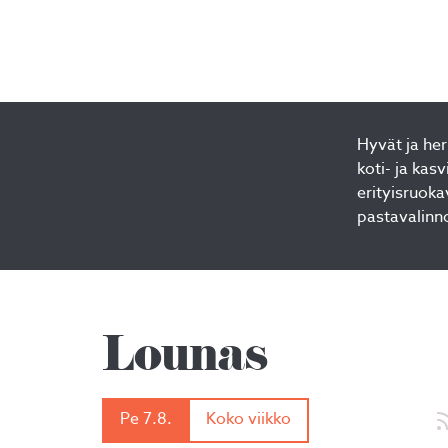
Hyvät ja her
koti- ja kas
erityisruok
pastavalinn
Lounas
Pe 7.8.
Koko viikko