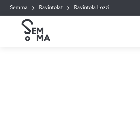
Semma
Ravintolat
Ravintola Lozzi
Ann