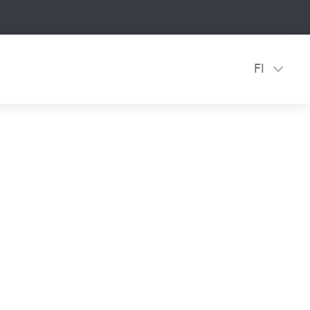
FI
etta