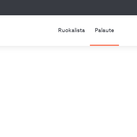
Ruokalista
Palaute
a meille palaut