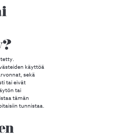
i
y?
tetty.
västeiden käyttöä
 arvonnat, sekä
i tai eivät
äytön tai
uistaa tämän
itaisiin tunnistaa.
den