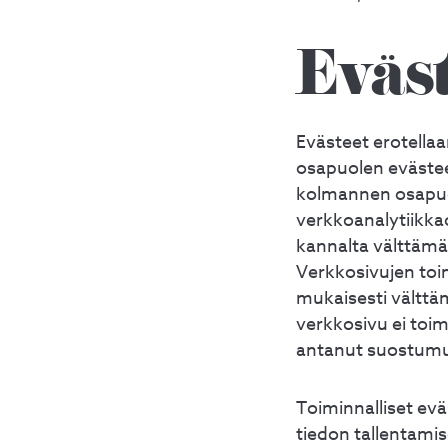
Eväst
Evästeet erotella
osapuolen evästeet
kolmannen osapuol
verkkoanalytiikka
kannalta välttämätt
Verkkosivujen toi
mukaisesti välttä
verkkosivu ei toimi
antanut suostumuk
Toiminnalliset ev
tiedon tallentamise