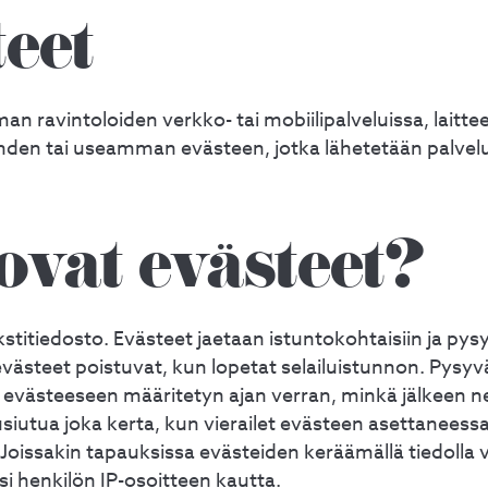
eet
an ravintoloiden verkko- tai mobiilipalveluissa, laitte
hden tai useamman evästeen, jotka lähetetään palve
ovat evästeet?
stitiedosto. Evästeet jaetaan istuntokohtaisiin ja pysyv
västeet poistuvat, kun lopetat selailuistunnon. Pysyv
asi evästeeseen määritetyn ajan verran, minkä jälkeen 
siutua joka kerta, kun vierailet evästeen asettaneessa
 Joissakin tapauksissa evästeiden keräämällä tiedolla
si henkilön IP-osoitteen kautta.