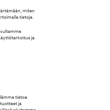
mmärtämään, miten
toimalla tietoja.
sivultamme
käyttötarkoitus ja
llämme tietoa
tuotteet ja