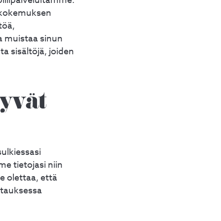
biilipalveluitamme.
jäkokemuksen
töä,
 muistaa sinun
a sisältöjä, joiden
lyvät
ulkiessasi
e tietojasi niin
 olettaa, että
istauksessa