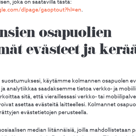
sen, joka on saatavilla tästä:
ogle.com/dlpage/gaoptout?hl=en
.
sien osapuolien
mät evästeet ja kerä
en suostumuksesi, käytämme kolmannen osapuolen evä
 ja analytiikkaa saadaksemme tietoa verkko- ja mobii
koittaa sitä, että vieraillessasi verkko- tai mobiilipal
voivat asettaa evästeitä laitteellesi. Kolmannet osapuo
rättyjen evästetietojen perusteella.
iaalisen median liitännäisiä, joilla mahdollistetaan