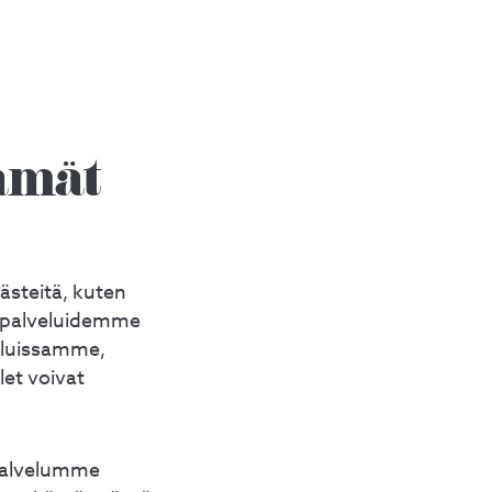
ämät
steitä, kuten
lipalveluidemme
veluissamme,
let voivat
 palvelumme