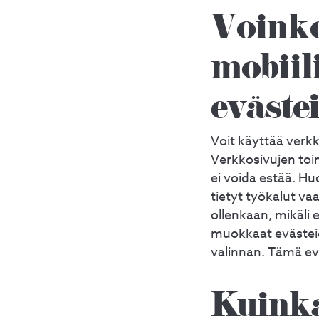
Voinko
mobiil
eväste
Voit käyttää verkko
Verkkosivujen toi
ei voida estää. Hu
tietyt työkalut vaa
ollenkaan, mikäli 
muokkaat evästeid
valinnan. Tämä eväs
Kuinka