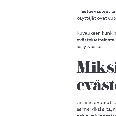
Tilastoevästeet t
käyttäjät ovat vuo
Kuvauksen kunkin 
evästeluettelosta,
säilytysaika.
Miks
eväst
Jos olet antanut 
esimerkiksi siitä, 