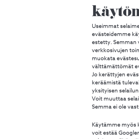
käytön
Useimmat selaimet
evästeidemme käyt
estetty. Semman v
verkkosivujen toi
muokata evästesu
välttämättömät evä
Jo kerättyjen evä
keräämistä tulevai
yksityisen selailun
Voit muuttaa selai
Semma ei ole vast
Käytämme myös kol
voit estää Googlen