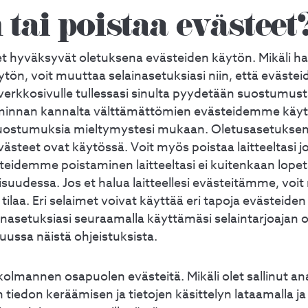
 tai poistaa evästeet
 hyväksyvät oletuksena evästeiden käytön. Mikäli ha
ön, voit muuttaa selainasetuksiasi niin, että evästei
erkkosivulle tullessasi sinulta pyydetään suostumus
minnan kannalta välttämättömien evästeidemme käytt
ostumuksia mieltymystesi mukaan. Oletusasetuksena
steet ovat käytössä. Voit myös poistaa laitteeltasi jo
steidemme poistaminen laitteeltasi ei kuitenkaan lop
suudessa. Jos et halua laitteellesi evästeitämme, voi
 tilaa. Eri selaimet voivat käyttää eri tapoja evästeiden 
nasetuksiasi seuraamalla käyttämäsi selaintarjoajan o
uussa näistä ohjeistuksista.
mannen osapuolen evästeitä. Mikäli olet sallinut ana
 tiedon keräämisen ja tietojen käsittelyn lataamalla j