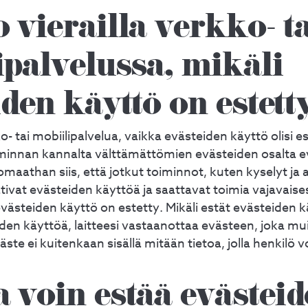
 vierailla verkko- ta
ipalvelussa, mikäli
iden käyttö on estett
- tai mobiilipalvelua, vaikka evästeiden käyttö olisi es
minnan kannalta välttämättömien evästeiden osalta e
omaathan siis, että jotkut toiminnot, kuten kyselyt ja
tivat evästeiden käyttöä ja saattavat toimia vajavaisest
evästeiden käyttö on estetty. Mikäli estät evästeiden k
en käyttöä, laitteesi vastaanottaa evästeen, joka m
te ei kuitenkaan sisällä mitään tietoa, jolla henkilö vo
 voin estää evästei