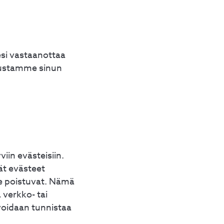
esi vastaanottaa
lustamme sinun
iin evästeisiin.
ät evästeet
ne poistuvat. Nämä
 verkko- tai
 voidaan tunnistaa