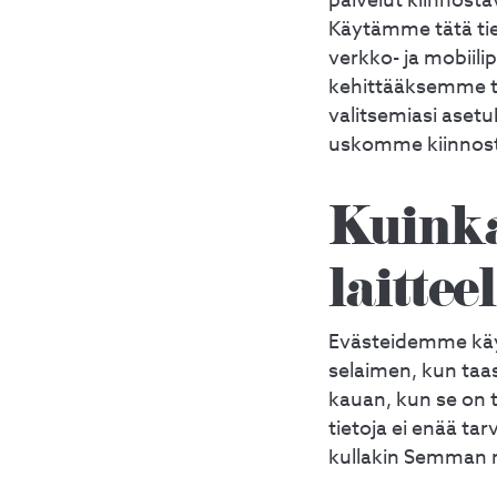
palvelut kiinnosta
Käytämme tätä ti
verkko- ja mobii
kehittääksemme t
valitsemiasi asetuk
uskomme kiinnost
Kuinka
laittee
Evästeidemme käyt
selaimen, kun taa
kauan, kun se on t
tietoja ei enää ta
kullakin Semman ne