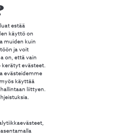
?
luat estää
den käyttö on
ta muiden kuin
öön ja voit
 on, että vain
 kerätyt evästeet.
eta evästeidemme
t myös käyttää
hallintaan liittyen.
hjeistuksia.
lytiikkaevästeet,
a asentamalla