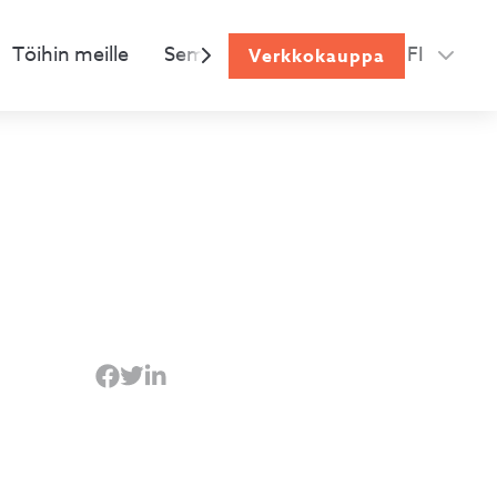
Verkkokauppa
Töihin meille
Semman ruokailun ABC
FI
Palaute