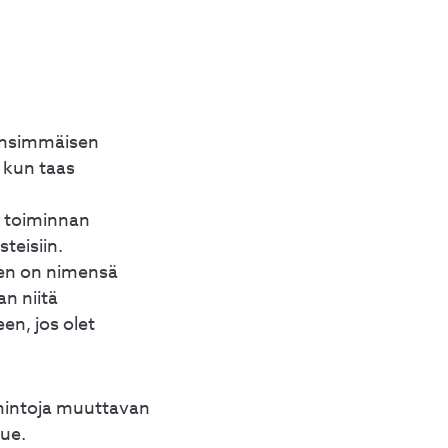
 Ensimmäisen
, kun taas
n toiminnan
teisiin.
nen on nimensä
n niitä
en, jos olet
imintoja muuttavan
lue.