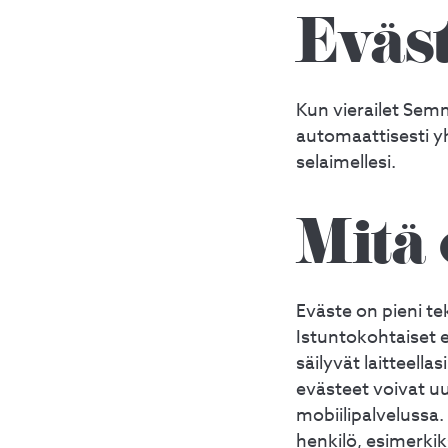
Eväst
Kun vierailet Semm
automaattisesti y
selaimellesi.
Mitä 
Eväste on pieni tek
Istuntokohtaiset e
säilyvät laitteell
evästeet voivat uu
mobiilipalvelussa.
henkilö, esimerkik