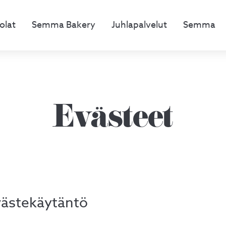
olat
Semma Bakery
Juhlapalvelut
Semma
Evästeet
ästekäytäntö