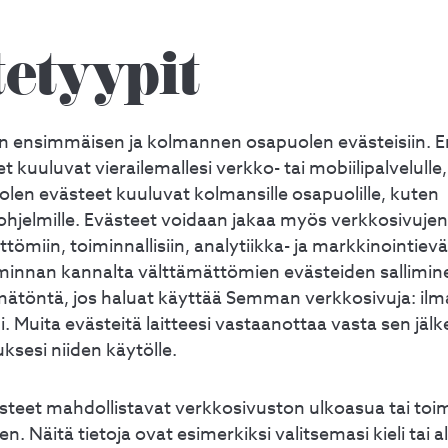
etyypit
an ensimmäisen ja kolmannen osapuolen evästeisiin.
 kuuluvat vierailemallesi verkko- tai mobiilipalvelulle
en evästeet kuuluvat kolmansille osapuolille, kuten
ohjelmille. Evästeet voidaan jakaa myös verkkosivuje
ömiin, toiminnallisiin, analytiikka- ja markkinointieväs
minnan kannalta välttämättömien evästeiden sallimi
mätöntä, jos haluat käyttää Semman verkkosivuja: ilma
. Muita evästeitä laitteesi vastaanottaa vasta sen jälke
sesi niiden käytölle.
ästeet mahdollistavat verkkosivuston ulkoasua tai to
n. Näitä tietoja ovat esimerkiksi valitsemasi kieli tai a