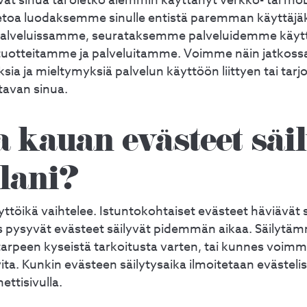
vat sinua tai oletko aiemmin käyttänyt verkko- tai mo
etoa luodaksemme sinulle entistä paremman käyttä
lipalveluissamme, seurataksemme palveluidemme käyt
uotteitamme ja palveluitamme. Voimme näin jatkossa
sia ja mieltymyksiä palvelun käyttöön liittyen tai tarjot
avan sinua.
 kauan evästeet säi
llani?
töikä vaihtelee. Istuntokohtaiset evästeet häviävät s
s pysyvät evästeet säilyvät pidemmän aikaa. Säilytämm
arpeen kyseistä tarkoitusta varten, tai kunnes voimme
rvita. Kunkin evästeen säilytysaika ilmoitetaan evästel
ttisivulla.