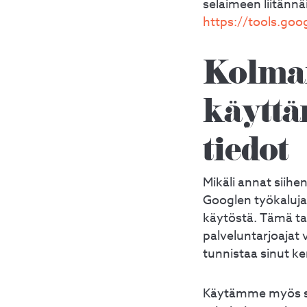
selaimeen liitännäi
https://tools.go
Kolman
käyttä
tiedot
Mikäli annat siih
Googlen työkaluja
käytöstä. Tämä tar
palveluntarjoajat 
tunnistaa sinut ke
Käytämme myös sos