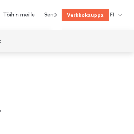
Verkkokauppa
Töihin meille
Semman ruokailun ABC
FI
Palaute
t
a