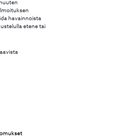
 muuten
 ilmoituksen
ida havainnoista
ustelulla etene tai
aavista
kkomukset