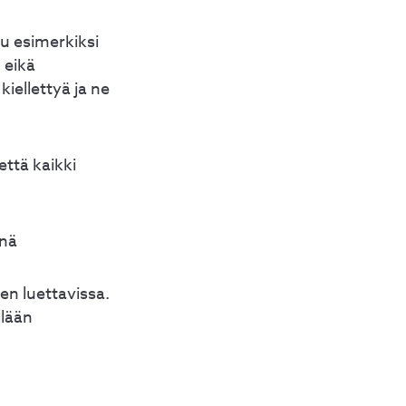
tu esimerkiksi
 eikä
iellettyä ja ne
ttä kaikki
änä
en luettavissa.
llään