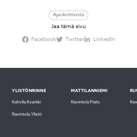
Ajankohtaista
Jaa tämä sivu
Facebook
Twitter
LinkedIn
YLISTÖNRINNE
MATTILANNIEMI
RU
Kahvila Kvarkki
Ravintola Piato
Rav
Ravintola Ylistö