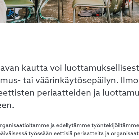
avan kautta voi luottamuksellisest
komus- tai väärinkäytösepäilyn. Ilm
eettisten periaatteiden ja luottam
een.
ganisaatioltamme ja edellytämme työntekijöiltämme,
äiväisessä työssään eettisiä periaatteita ja organisa