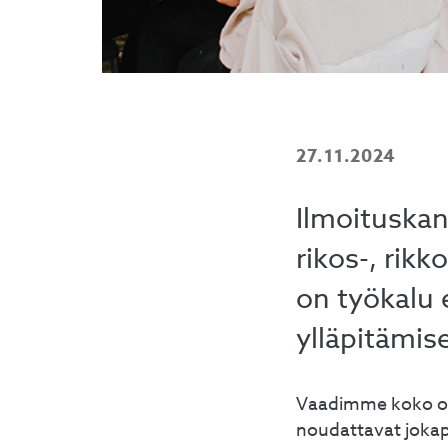
27.11.2024
Ilmoituskan
rikos-, rik
on työkalu 
ylläpitämis
Vaadimme koko or
noudattavat jokap