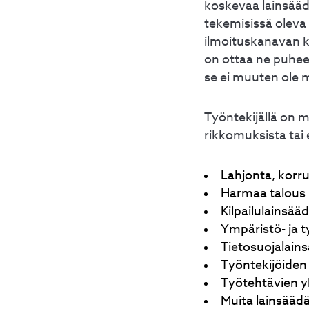
koskevaa lainsääd
tekemisissä oleva 
ilmoituskanavan k
on ottaa ne puheek
se ei muuten ole m
Työntekijällä on 
rikkomuksista tai 
Lahjonta, korr
Harmaa talous
Kilpailulainsää
Ympäristö- ja 
Tietosuojalain
Työntekijöiden
Työtehtävien y
Muita lainsääd