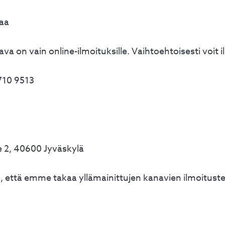
taa
a on vain online-ilmoituksille. Vaihtoehtoisesti voit 
710 9513
e 2, 40600 Jyväskylä
, että emme takaa yllämainittujen kanavien ilmoitust