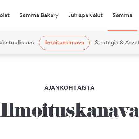
olat
Semma Bakery
Juhlapalvelut
Semma
Vastuullisuus
Ilmoituskanava
Strategia & Arvo
AJANKOHTAISTA
Ilmoituskanav