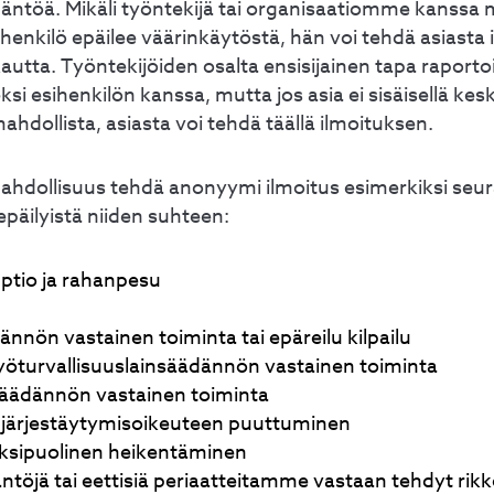
äntöä. Mikäli työntekijä tai organisaatiomme kanssa
henkilö epäilee väärinkäytöstä, hän voi tehdä asiasta
autta. Työntekijöiden osalta ensisijainen tapa raporto
si esihenkilön kanssa, mutta jos asia ei sisäisellä kesk
ahdollista, asiasta voi tehdä täällä ilmoituksen.
mahdollisuus tehdä anonyymi ilmoitus esimerkiksi seur
epäilyistä niiden suhteen:
uptio ja rahanpesu
dännön vastainen toiminta tai epäreilu kilpailu
työturvallisuuslainsäädännön vastainen toiminta
säädännön vastainen toiminta
 järjestäytymisoikeuteen puuttuminen
ksipuolinen heikentäminen
äntöjä tai eettisiä periaatteitamme vastaan tehdyt ri