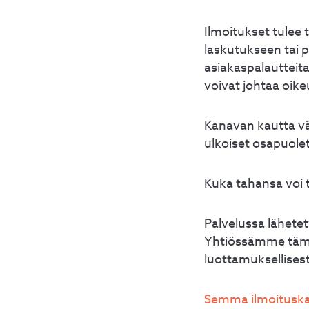
Ilmoitukset tulee 
laskutukseen tai p
asiakaspalautteita
voivat johtaa oike
Kanavan kautta vä
ulkoiset osapuolet
Kuka tahansa voi
Palvelussa lähetet
Yhtiössämme tämä 
luottamuksellisest
Semma ilmoituska