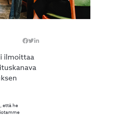
i ilmoittaa
oituskanava
uksen
 että he
atiotamme