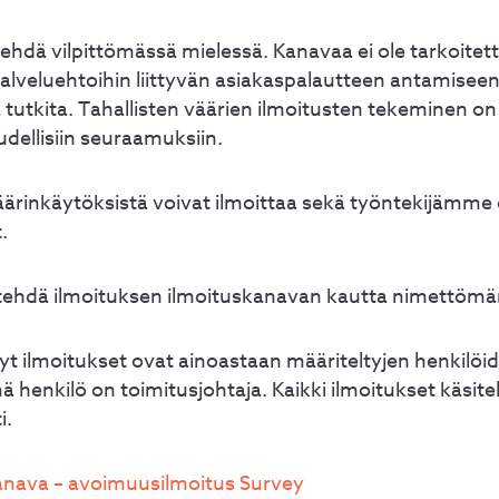
tehdä vilpittömässä mielessä. Kanavaa ei ole tarkoitet
alveluehtoihin liittyvän asiakaspalautteen antamiseen
 tutkita. Tahallisten väärien ilmoitusten tekeminen on k
udellisiin seuraamuksiin.
ärinkäytöksistä voivat ilmoittaa sekä työntekijämme e
.
 tehdä ilmoituksen ilmoituskanavan kautta nimettöm
yt ilmoitukset ovat ainoastaan määriteltyjen henkilöid
henkilö on toimitusjohtaja. Kaikki ilmoitukset käsite
i.
nava – avoimuusilmoitus Survey